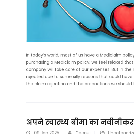
In today’s world, most of us have a Mediclaim polic
purchasing a Mediclaim policy, we feel relaxed th
company will take care of our expenses. But in the 
rejected due to some silly reasons that could have 
the claim rejection and the precautions we should t
अपने स्वास्थ्य बीमा का नवीनीकरण 
09
Jan 2025
Deepu j
Uncategoriz