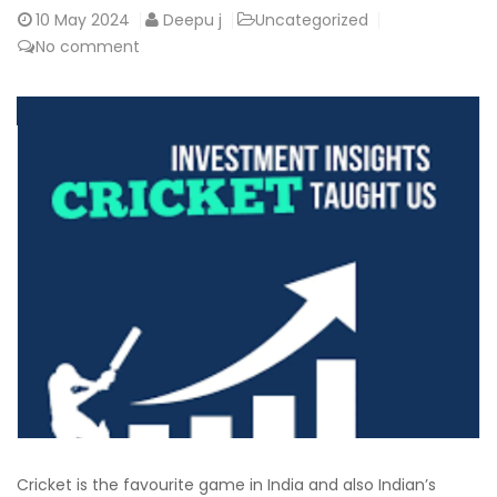
10
May 2024
Deepu j
Uncategorized
No comment
Cricket is the favourite game in India and also Indian’s