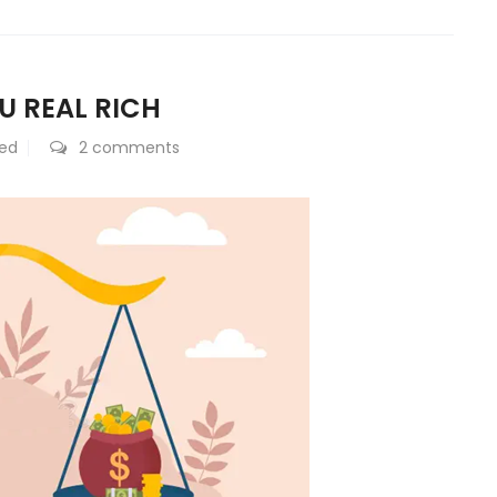
U REAL RICH
zed
2 comments