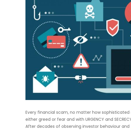
Every financial scam, no matter how sophisticated i
either greed or fear and with URGENCY and SECRECY
After decades of observing investor behaviour and 