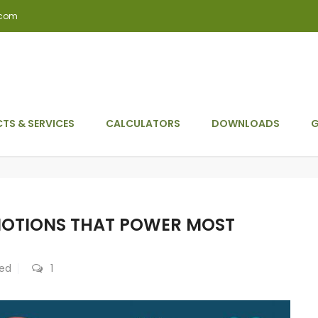
.com
TS & SERVICES
CALCULATORS
DOWNLOADS
G
MOTIONS THAT POWER MOST
zed
1