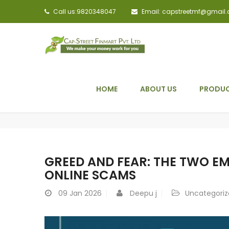
Call us:9820348047
Email: capstreetmf@gmail
HOME
ABOUT US
PRODUC
GREED AND FEAR: THE TWO E
ONLINE SCAMS
09
Jan 2026
Deepu j
Uncategori