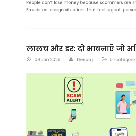
People don’t lose money because scammers are sm
Fraudsters design situations that feel urgent, person
लालच और डर: दो भावनाएँ जो अध
09
Jan 2026
Deepu j
Uncategori