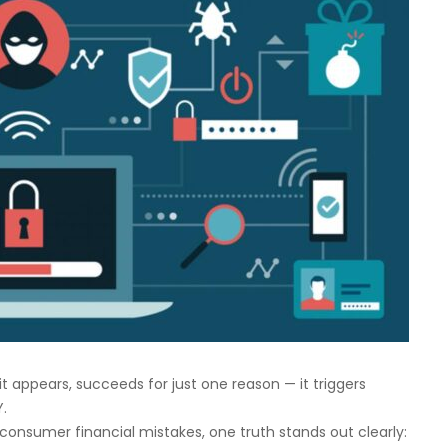
t appears, succeeds for just one reason — it triggers
.
consumer financial mistakes, one truth stands out clearly: